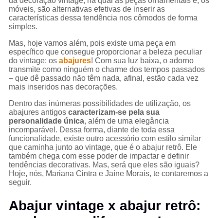
da decoração vintage, na qual as peças ornamentais e, os
móveis, são alternativas efetivas de inserir as
características dessa tendência nos cômodos de forma
simples.
Mas, hoje vamos além, pois existe uma peça em
específico que consegue proporcionar a beleza peculiar
do vintage: os
abajures
! Com sua luz baixa, o adorno
transmite como ninguém o charme dos tempos passados
– que dê passado não têm nada, afinal, estão cada vez
mais inseridos nas decorações.
Dentro das inúmeras possibilidades de utilização, os
abajures antigos
caracterizam-se pela sua
personalidade única
, além de uma elegância
incomparável. Dessa forma, diante de toda essa
funcionalidade, existe outro acessório com estilo similar
que caminha junto ao vintage, que é o abajur retrô. Ele
também chega com esse poder de impactar e definir
tendências decorativas. Mas, será que eles são iguais?
Hoje, nós, Mariana Cintra e Jaíne Morais, te contaremos a
seguir.
Abajur vintage x abajur retrô: