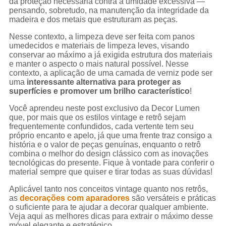
da proteção necessária contra a umidade excessiva —
pensando, sobretudo, na manutenção da integridade da
madeira e dos metais que estruturam as peças.
Nesse contexto, a limpeza deve ser feita com panos
umedecidos e materiais de limpeza leves, visando
conservar ao máximo a já exigida estrutura dos materiais
e manter o aspecto o mais natural possível. Nesse
contexto, a aplicação de uma camada de verniz pode ser
uma
interessante alternativa para proteger as
superfícies e promover um brilho característico
!
Você aprendeu neste post exclusivo da Decor Lumen
que, por mais que os estilos vintage e retrô sejam
frequentemente confundidos, cada vertente tem seu
próprio encanto e apelo, já que uma frente traz consigo a
história e o valor de peças genuínas, enquanto o retrô
combina o melhor do design clássico com as inovações
tecnológicas do presente. Fique à vontade para conferir o
material sempre que quiser e tirar todas as suas dúvidas!
Aplicável tanto nos conceitos vintage quanto nos retrôs,
as
decorações com aparadores
são versáteis e práticas
o suficiente para te ajudar a decorar qualquer ambiente.
Veja aqui as melhores dicas para extrair o máximo desse
móvel elegante e estratégico.