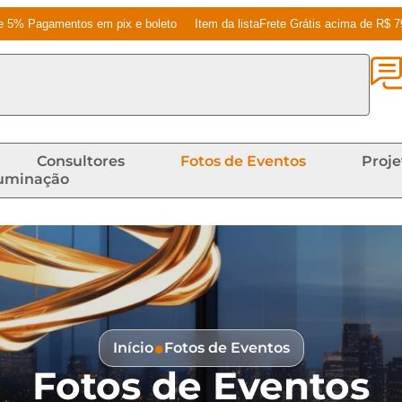
e 5% Pagamentos em pix e boleto
Item da listaFrete Grátis acima de R$ 
Consultores
Fotos de Eventos
Proje
luminação
●
Início
Fotos de Eventos
Fotos de Eventos