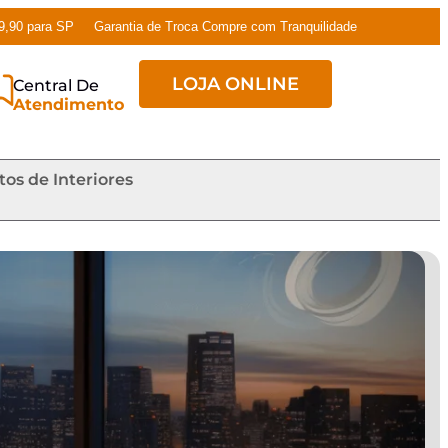
79,90 para SP
Garantia de Troca Compre com Tranquilidade
LOJA ONLINE
Central De
Atendimento
tos de Interiores