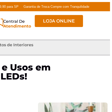
79,90 para SP
Garantia de Troca Compre com Tranquilidade
LOJA ONLINE
Central De
Atendimento
tos de Interiores
s e Usos em
 LEDs!
o com LEDs!