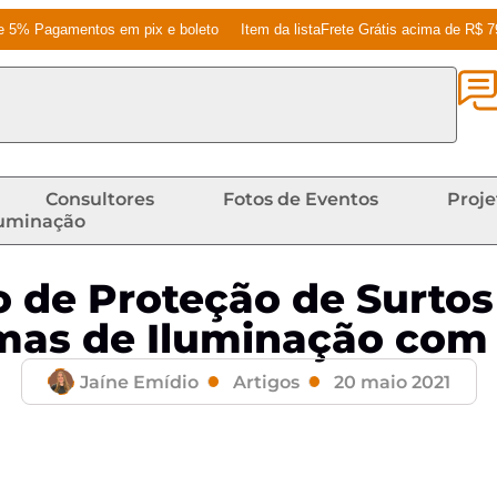
e 5% Pagamentos em pix e boleto
Item da listaFrete Grátis acima de R$ 
Consultores
Fotos de Eventos
Proje
luminação
o de Proteção de Surto
mas de Iluminação com
Jaíne Emídio
Artigos
20 maio 2021
e Proteção de Surtos e Usos em Sistemas de Iluminaçã