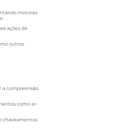
pontando motores
s.
ara ações de
esmo outros
tar a compreensão
mentos como ar-
 de chaveamentos