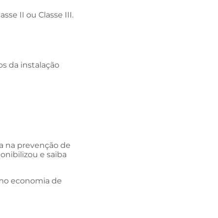
se II ou Classe III.
os da instalação
ia na prevenção de
onibilizou e saiba
omo economia de