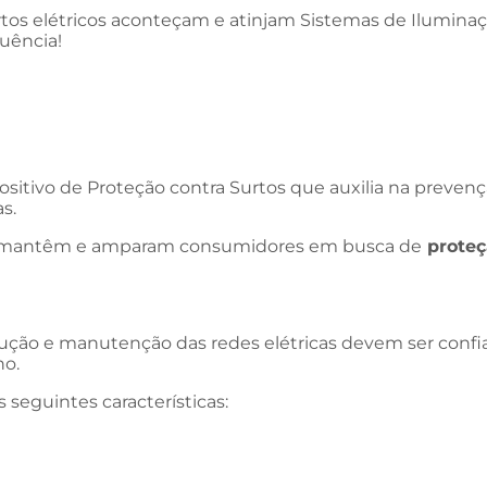
rtos elétricos aconteçam e atinjam Sistemas de Ilumina
quência!
sitivo de Proteção contra Surtos que auxilia na preven
s.
ue mantêm e amparam consumidores em busca de
proteç
ução e manutenção das redes elétricas devem ser confi
ho.
seguintes características: