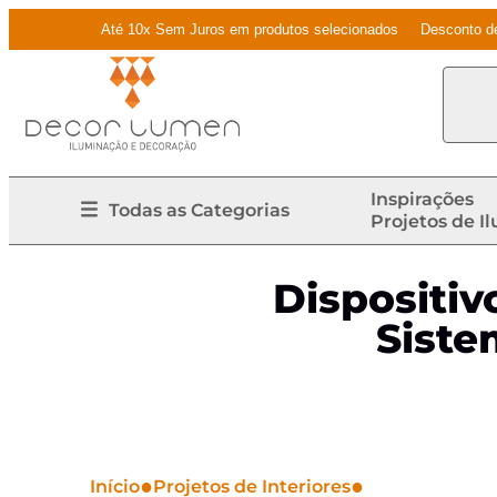
Até 10x Sem Juros em produtos selecionados
Desconto d
Inspirações
Todas as Categorias
Projetos de I
Dispositiv
Siste
●
●
Início
Projetos de Interiores
Dispositivo d