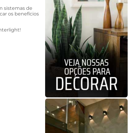
m sistemas de
ar os benefícios
terlight!