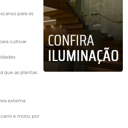
escanso para os
ara cultivar
vidades
 já que as plantas
rea externa
 carro e moto, por