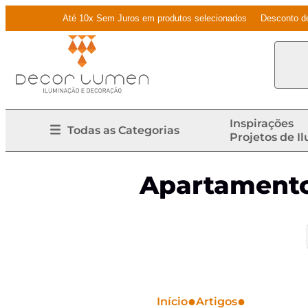
Até 10x Sem Juros em produtos selecionados
Desconto d
Inspirações
Todas as Categorias
Projetos de I
Apartamento 
●
●
Início
Artigos
Apartament