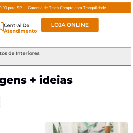
79,90 para SP
Garantia de Troca Compre com Tranquilidade
LOJA ONLINE
Central De
Atendimento
tos de Interiores
gens + ideias