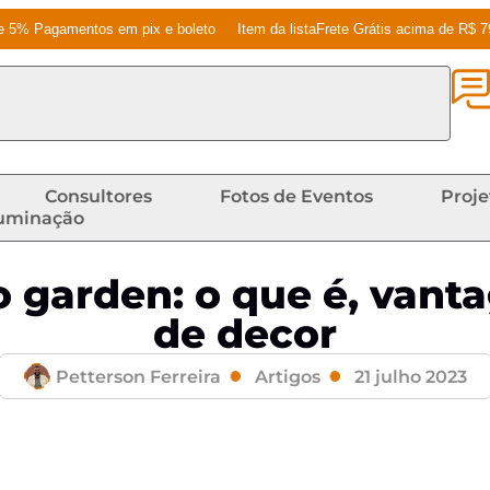
e 5% Pagamentos em pix e boleto
Item da listaFrete Grátis acima de R$ 
Consultores
Fotos de Eventos
Proje
luminação
garden: o que é, vanta
de decor
Petterson Ferreira
Artigos
21 julho 2023
o garden: o que é, vantagens + ideias de decor